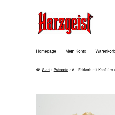
Zur
Zum
Navigation
Inhalt
springen
springen
Homepage
Mein Konto
Warenkor
Start
AGBs
Datenschutzerklärung
Impressu
Start
Präsente
8 – Eckkorb mit Konfitüre
Widerrufsbelehrung
Zahlungsarten