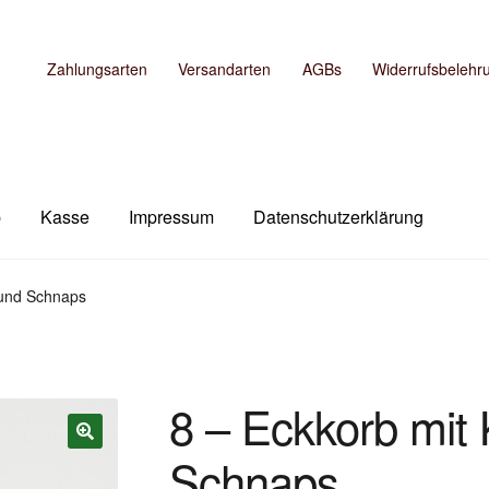
Zahlungsarten
Versandarten
AGBs
Widerrufsbelehr
b
Kasse
Impressum
Datenschutzerklärung
m
Kasse
Mein Konto
Shop
Versandarten
Warenkorb
 und Schnaps
8 – Eckkorb mit 
Schnaps
🔍