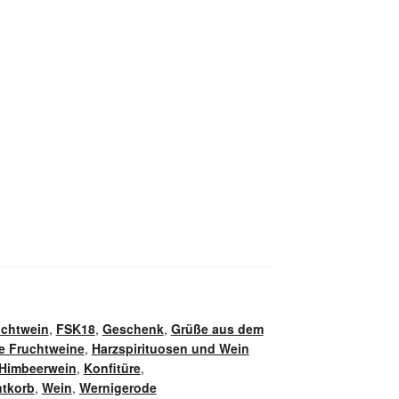
uchtwein
,
FSK18
,
Geschenk
,
Grüße aus dem
e Fruchtweine
,
Harzspirituosen und Wein
Himbeerwein
,
Konfitüre
,
ntkorb
,
Wein
,
Wernigerode