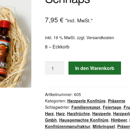
7,95
€
"incl. MwSt."
inkl. 19 % MwSt.
zzgl.
Versandkosten
8 – Eckkorb
8
In den Warenkorb
-
Eckkorb
mit
Konfitüre
Artikelnummer:
605
Kategorien:
Harzperle Konfitüre
,
Präsente
und
Schlagwörter:
Familienrezept
,
Feiertage
,
Fr
Schnaps
Harz
,
Harz
,
Harzfrüchte
,
Harzperle
,
Harzperl
Menge
Gmbh
,
Hausgemachte Konfitüre
,
Himbeer
,
Konfitürenmanufraktur
,
Mitbringsel
,
Präse