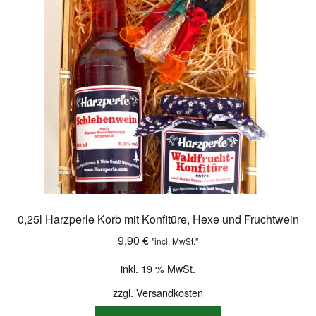
Shop
Versandarten
Warenkorb
Widerrufsbelehrung
Zahlungsarten
0,25l Harzperle Korb mit Konfitüre, Hexe und Fruchtwein
9,90
€
"incl. MwSt."
inkl. 19 % MwSt.
zzgl.
Versandkosten