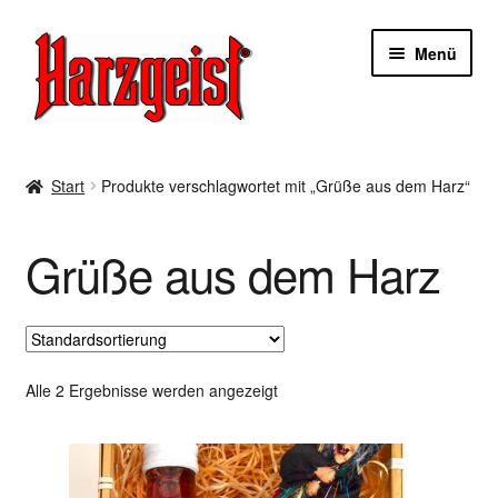
Zur
Zum
Menü
Navigation
Inhalt
springen
springen
Start
Start
Produkte verschlagwortet mit „Grüße aus dem Harz“
AGBs
Grüße aus dem Harz
Datenschutzerklärung
Impressum
Kasse
Alle 2 Ergebnisse werden angezeigt
Mein Konto