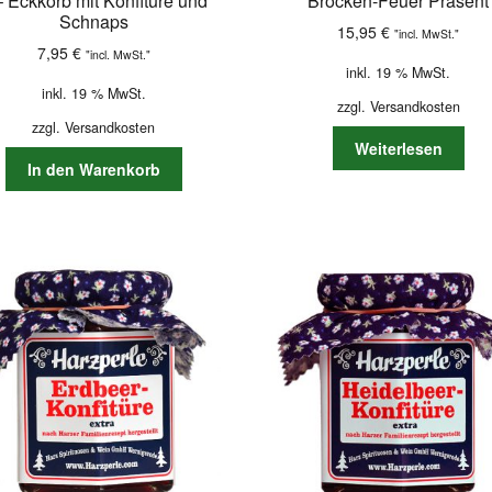
– Eckkorb mit Konfitüre und
Brocken-Feuer Präsent
Schnaps
15,95
€
"incl. MwSt."
7,95
€
"incl. MwSt."
inkl. 19 % MwSt.
inkl. 19 % MwSt.
zzgl.
Versandkosten
zzgl.
Versandkosten
Weiterlesen
In den Warenkorb