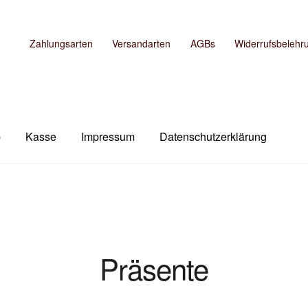
Zahlungsarten
Versandarten
AGBs
Widerrufsbelehr
b
Kasse
Impressum
Datenschutzerklärung
m
Kasse
Mein Konto
Shop
Versandarten
Warenkorb
Präsente