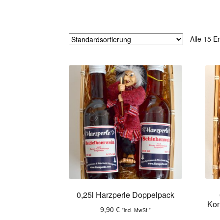
Alle 15 E
0,25l Harzperle Doppelpack
Kon
9,90
€
"incl. MwSt."