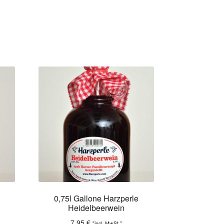
0,75l Gallone Harzperle
Heidelbeerwein
7,95
€
"incl. MwSt."