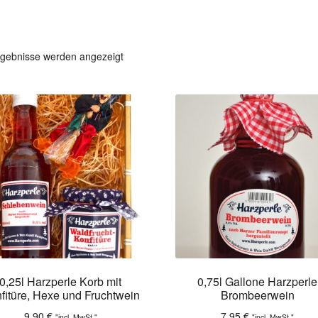
rgebnisse werden angezeigt
0,25l Harzperle Korb mit
0,75l Gallone Harzperle
fitüre, Hexe und Fruchtwein
Brombeerwein
9,90
€
7,95
€
"incl. MwSt."
"incl. MwSt."