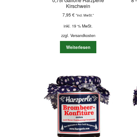
0,75l Gallone Harzperle
8 
Kirschwein
7,95
€
"incl. MwSt."
inkl. 19 % MwSt.
zzgl.
Versandkosten
Weiterlesen