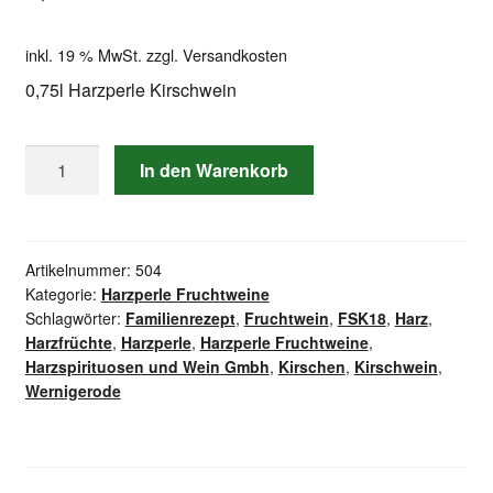
inkl. 19 % MwSt.
zzgl.
Versandkosten
0,75l Harzperle Kirschwein
0,75l
In den Warenkorb
Harzperle
Kirschwein
Menge
Artikelnummer:
504
Kategorie:
Harzperle Fruchtweine
Schlagwörter:
Familienrezept
,
Fruchtwein
,
FSK18
,
Harz
,
Harzfrüchte
,
Harzperle
,
Harzperle Fruchtweine
,
Harzspirituosen und Wein Gmbh
,
Kirschen
,
Kirschwein
,
Wernigerode