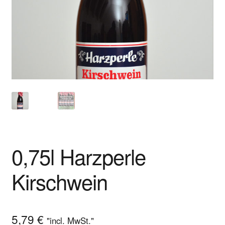
Shop
Versandarten
Warenkorb
Widerrufsbelehrung
Zahlungsarten
0,75l Harzperle
Kirschwein
5,79
€
"incl. MwSt."