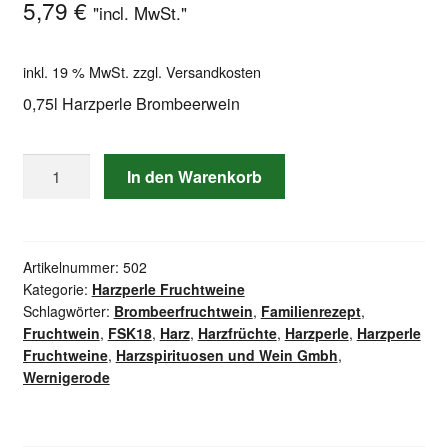
5,79
€
"incl. MwSt."
inkl. 19 % MwSt.
zzgl.
Versandkosten
0,75l Harzperle Brombeerwein
0,75l
In den Warenkorb
Harzperle
Brombeerwein
Menge
Artikelnummer:
502
Kategorie:
Harzperle Fruchtweine
Schlagwörter:
Brombeerfruchtwein
,
Familienrezept
,
Fruchtwein
,
FSK18
,
Harz
,
Harzfrüchte
,
Harzperle
,
Harzperle
Fruchtweine
,
Harzspirituosen und Wein Gmbh
,
Wernigerode