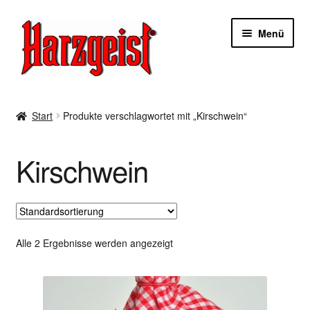
Zur
Zum
Menü
Navigation
Inhalt
springen
springen
Start
Start
Produkte verschlagwortet mit „Kirschwein“
AGBs
Kirschwein
Datenschutzerklärung
Impressum
Kasse
Alle 2 Ergebnisse werden angezeigt
Mein Konto