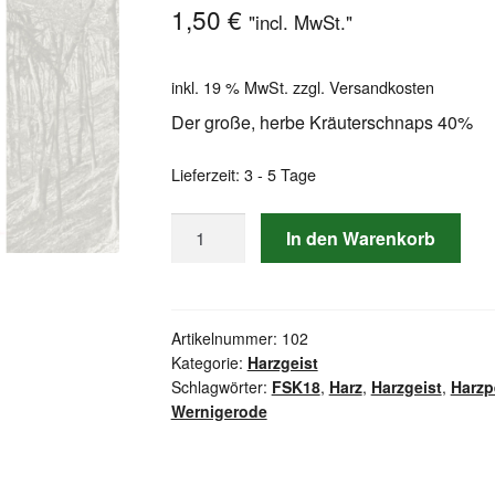
1,50
€
"incl. MwSt."
inkl. 19 % MwSt.
zzgl.
Versandkosten
Der große, herbe Kräuterschnaps 40%
Lieferzeit:
3 - 5 Tage
0,02l
In den Warenkorb
Harzgeist
Menge
Artikelnummer:
102
Kategorie:
Harzgeist
Schlagwörter:
FSK18
,
Harz
,
Harzgeist
,
Harzp
Wernigerode