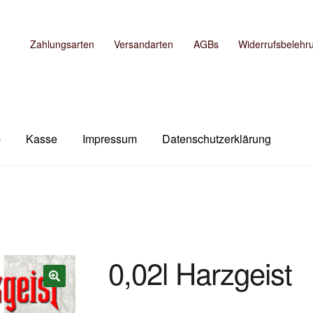
Zahlungsarten
Versandarten
AGBs
Widerrufsbelehr
b
Kasse
Impressum
Datenschutzerklärung
m
Kasse
Mein Konto
Shop
Versandarten
Warenkorb
0,02l Harzgeist
🔍