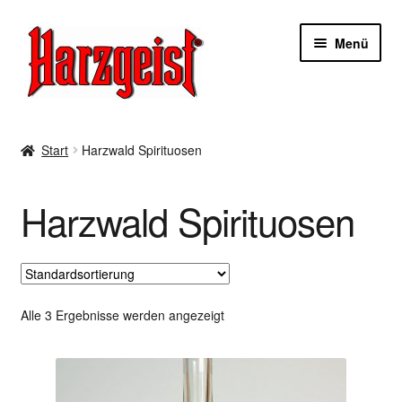
Zur
Zum
Menü
Navigation
Inhalt
springen
springen
Start
Start
Harzwald Spirituosen
AGBs
Harzwald Spirituosen
Datenschutzerklärung
Impressum
Kasse
Alle 3 Ergebnisse werden angezeigt
Mein Konto