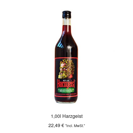
1,00l Harzgeist
22,49
€
"incl. MwSt."