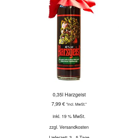
0,35l Harzgeist
7,99
€
"incl. MwSt."
inkl. 19 % MwSt.
zzgl.
Versandkosten
Lieferzeit:
3 - 5 Tage