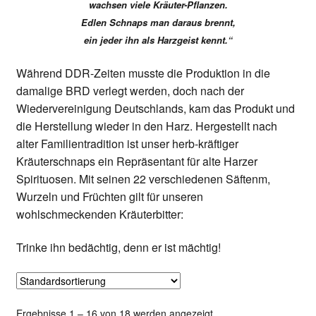
wachsen viele Kräuter-Pflanzen.
Shop
Edlen Schnaps man daraus brennt,
ein jeder ihn als Harzgeist kennt.“
Versandarten
Während DDR-Zeiten musste die Produktion in die
Warenkorb
damalige BRD verlegt werden, doch nach der
Wiedervereinigung Deutschlands, kam das Produkt und
Widerrufsbelehrung
die Herstellung wieder in den Harz. Hergestellt nach
alter Familientradition ist unser herb-kräftiger
Zahlungsarten
Kräuterschnaps ein Repräsentant für alte Harzer
Spirituosen. Mit seinen 22 verschiedenen Säftenm,
Wurzeln und Früchten gilt für unseren
wohlschmeckenden Kräuterbitter:
Trinke ihn bedächtig, denn er ist mächtig!
Ergebnisse 1 – 16 von 18 werden angezeigt