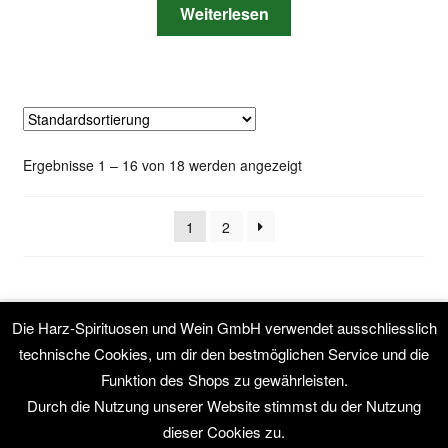
Weiterlesen
Ergebnisse 1 – 16 von 18 werden angezeigt
1
2
Die Harz-Spirituosen und Wein GmbH verwendet ausschliesslich
technische Cookies, um dir den bestmöglichen Service und die
© Harz-Spirituosen & Wein GmbH mit Webshop 2026
Funktion des Shops zu gewährleisten.
Datenschutzerklärung
Erstellt mit WooCommerce
.
Durch die Nutzung unserer Website stimmst du der Nutzung
dieser Cookies zu.