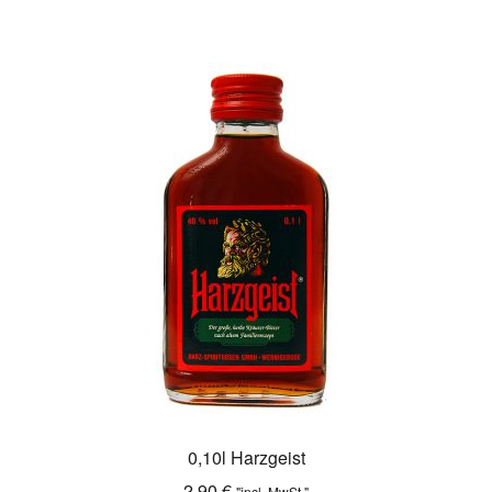
0,10l Harzgeist
2,90
€
"incl. MwSt."