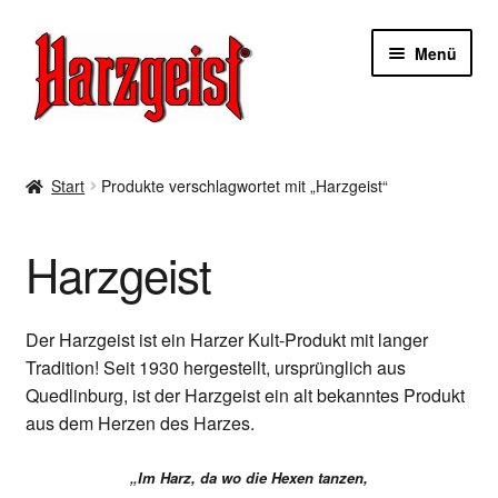
Zur
Zum
Menü
Navigation
Inhalt
springen
springen
Start
Start
Produkte verschlagwortet mit „Harzgeist“
AGBs
Harzgeist
Datenschutzerklärung
Impressum
Der Harzgeist ist ein Harzer Kult-Produkt mit langer
Tradition! Seit 1930 hergestellt, ursprünglich aus
Kasse
Quedlinburg, ist der Harzgeist ein alt bekanntes Produkt
aus dem Herzen des Harzes.
Mein Konto
„Im Harz, da wo die Hexen tanzen,