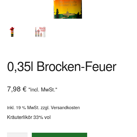
Shop
Versandarten
Warenkorb
Widerrufsbelehrung
0,35l Brocken-Feuer
Zahlungsarten
7,98
€
"incl. MwSt."
inkl. 19 % MwSt.
zzgl.
Versandkosten
Kräuterlikör 33% vol
0,35l