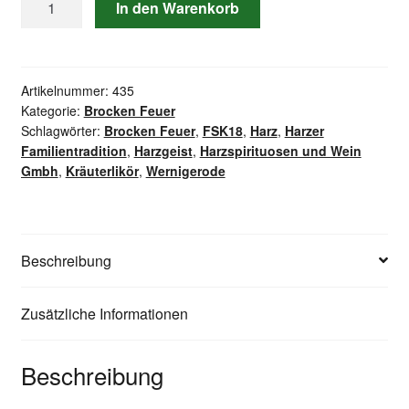
In den Warenkorb
Brocken-
Feuer
Menge
Artikelnummer:
435
Kategorie:
Brocken Feuer
Schlagwörter:
Brocken Feuer
,
FSK18
,
Harz
,
Harzer
Familientradition
,
Harzgeist
,
Harzspirituosen und Wein
Gmbh
,
Kräuterlikör
,
Wernigerode
Beschreibung
Zusätzliche Informationen
Beschreibung