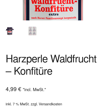
Shop
Versandarten
Warenkorb
Widerrufsbelehrung
Harzperle Waldfrucht
Zahlungsarten
– Konfitüre
4,99
€
"incl. MwSt."
inkl. 7 % MwSt.
zzgl.
Versandkosten