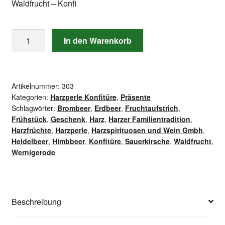
Waldfrucht – Konfi
Harzperle
In den Warenkorb
Waldfrucht
-
Konfitüre
Menge
Artikelnummer:
303
Kategorien:
Harzperle Konfitüre
,
Präsente
Schlagwörter:
Brombeer
,
Erdbeer
,
Fruchtaufstrich
,
Frühstück
,
Geschenk
,
Harz
,
Harzer Familientradition
,
Harzfrüchte
,
Harzperle
,
Harzspirituosen und Wein Gmbh
,
Heidelbeer
,
Himbbeer
,
Konfitüre
,
Sauerkirsche
,
Waldfrucht
,
Wernigerode
Beschreibung