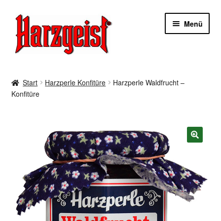
Zur
Zum
Menü
Navigation
Inhalt
springen
springen
Start
Start
Harzperle Konfitüre
Harzperle Waldfrucht –
Konfitüre
AGBs
Datenschutzerklärung
Impressum
🔍
Kasse
Mein Konto