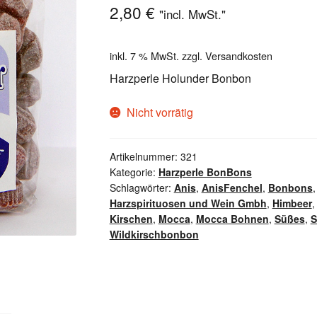
2,80
€
"incl. MwSt."
inkl. 7 % MwSt.
zzgl.
Versandkosten
Harzperle Holunder Bonbon
Nicht vorrätig
Artikelnummer:
321
Kategorie:
Harzperle BonBons
Schlagwörter:
Anis
,
AnisFenchel
,
Bonbons
Harzspirituosen und Wein Gmbh
,
Himbeer
Kirschen
,
Mocca
,
Mocca Bohnen
,
Süßes
,
S
Wildkirschbonbon