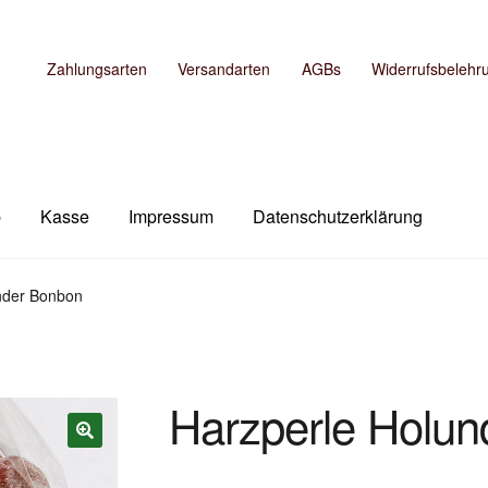
Zahlungsarten
Versandarten
AGBs
Widerrufsbelehr
b
Kasse
Impressum
Datenschutzerklärung
m
Kasse
Mein Konto
Shop
Versandarten
Warenkorb
nder Bonbon
Harzperle Holu
🔍