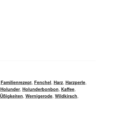
,
Familienrezept
,
Fenchel
,
Harz
,
Harzperle
,
,
Holunder
,
Holunderbonbon
,
Kaffee
,
Üßigkeiten
,
Wernigerode
,
Wildkirsch
,