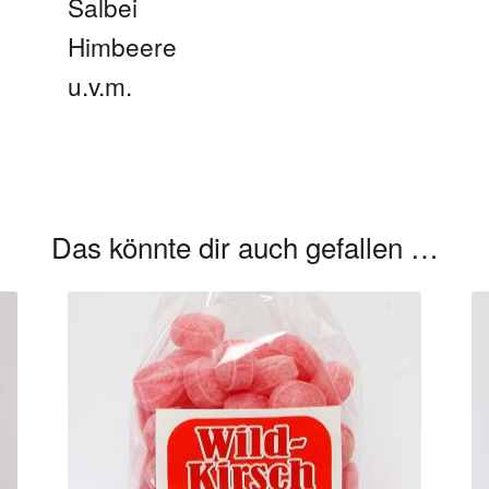
Salbei
Himbeere
u.v.m.
Das könnte dir auch gefallen …