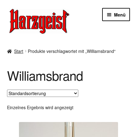
Zur
Zum
Menü
Navigation
Inhalt
springen
springen
Start
Start
Produkte verschlagwortet mit „Williamsbrand“
AGBs
Williamsbrand
Datenschutzerklärung
Impressum
Kasse
Einzelnes Ergebnis wird angezeigt
Mein Konto