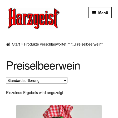
Zur
Zum
Menü
Navigation
Inhalt
springen
springen
Start
Start
Produkte verschlagwortet mit „Preiselbeerwein“
AGBs
Preiselbeerwein
Datenschutzerklärung
Impressum
Kasse
Einzelnes Ergebnis wird angezeigt
Mein Konto