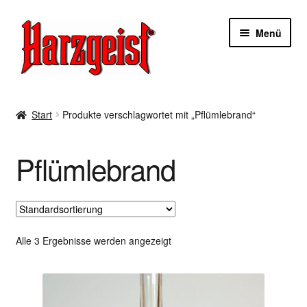
Zur
Zum
Menü
Navigation
Inhalt
springen
springen
Start
Start
Produkte verschlagwortet mit „Pflümlebrand“
AGBs
Pflümlebrand
Datenschutzerklärung
Impressum
Kasse
Alle 3 Ergebnisse werden angezeigt
Mein Konto