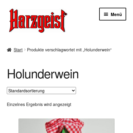
Zur
Zum
Menü
Navigation
Inhalt
springen
springen
Start
Start
Produkte verschlagwortet mit „Holunderwein“
AGBs
Holunderwein
Datenschutzerklärung
Impressum
Kasse
Einzelnes Ergebnis wird angezeigt
Mein Konto