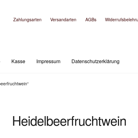
Zahlungsarten
Versandarten
AGBs
Widerrufsbelehr
b
Kasse
Impressum
Datenschutzerklärung
m
Kasse
Mein Konto
Shop
Versandarten
Warenkorb
beerfruchtwein“
Heidelbeerfruchtwein