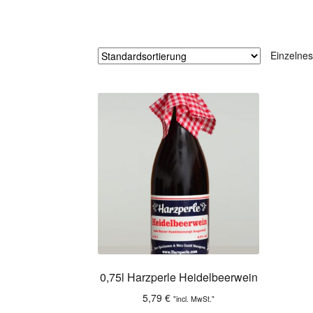
Einzelnes
0,75l Harzperle Heidelbeerwein
5,79
€
"incl. MwSt."