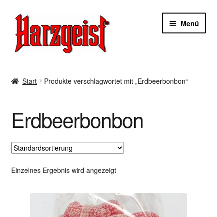
Zur
Zum
Menü
Navigation
Inhalt
springen
springen
Start
Start
Produkte verschlagwortet mit „Erdbeerbonbon“
AGBs
Erdbeerbonbon
Datenschutzerklärung
Impressum
Kasse
Einzelnes Ergebnis wird angezeigt
Mein Konto