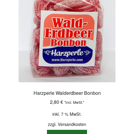
Shop
Versandarten
Warenkorb
Widerrufsbelehrung
Zahlungsarten
Harzperle Walderdbeer Bonbon
2,80
€
"incl. MwSt."
inkl. 7 % MwSt.
zzgl.
Versandkosten