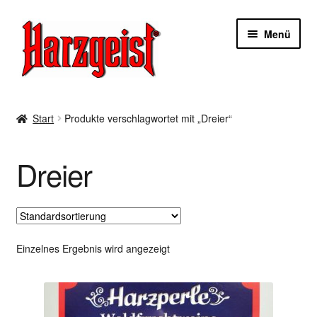
Zur
Zum
Menü
Navigation
Inhalt
springen
springen
Start
Start
Produkte verschlagwortet mit „Dreier“
AGBs
Dreier
Datenschutzerklärung
Impressum
Kasse
Einzelnes Ergebnis wird angezeigt
Mein Konto