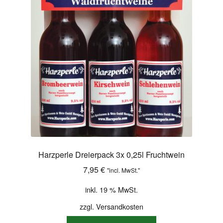
Shop
Versandarten
Warenkorb
Widerrufsbelehrung
Zahlungsarten
Harzperle Dreierpack 3x 0,25l Fruchtwein
7,95
€
"incl. MwSt."
inkl. 19 % MwSt.
zzgl.
Versandkosten